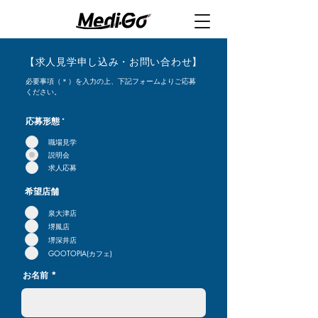
【求人見学申し込み・お問い合わせ】
必要事項（＊）を入力の上、下記フォームよりご応募
ください。
応募形態
*
職場見学
説明会
求人応募
希望店舗
泉大津店
堺鳳店
堺深井店
GOOTOPIA(カフェ)
お名前