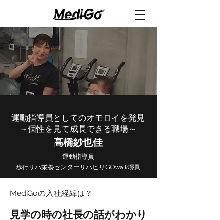
運動指導員としてのオモロイを発見
～個性を見て成長できる職場～
高橋紗也佳
運動指導員
歩行リハ栄養センターリハビリGOwalk堺鳳
MediGoの入社経緯は？
見学の時の社長の話がわかり