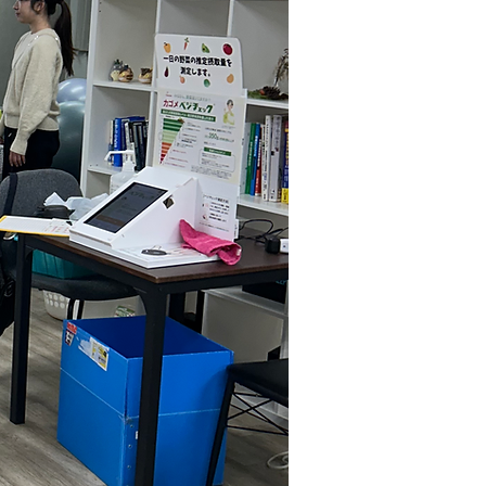
見
学
＆
お
問
合
せ