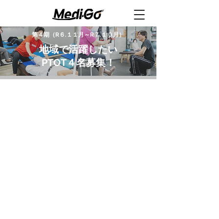
第４期（R６.１１月～R７.１０月）
地域で活躍したい
​PTOT４名募集！