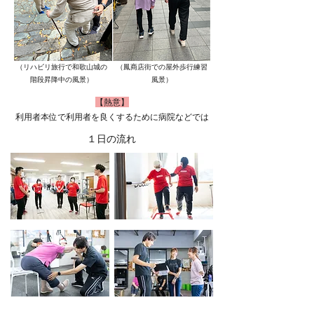
（リハビリ旅行で和歌山城の
（鳳商店街での屋外歩行練習
階段昇降中の風景）
風景）
​【熱意】
利用者本位で利用者を良くするために病院などでは
できないことにも取り組んでいます。
１日の流れ
８:３０