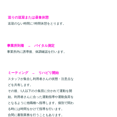
１２:００
送りの送迎または昼食休憩
​送迎のない時間に1時間休憩をとります。
１３:３０
事業所到着 → バイタル測定
事業所内に誘導後、体調確認を行います。
１３:５０
ミーティング → リハビリ開始
スタッフが集合し利用者さんの状態・注意点な
どを共有します。
その後、5人以下の小集団に分かれて運動を開
始。利用者さんに合った運動指導や運動負荷を
となるように他職種へ指導します。個別で関わ
る時には時間をかけて指導を行います。
合間に書類業務を行うこともあります。