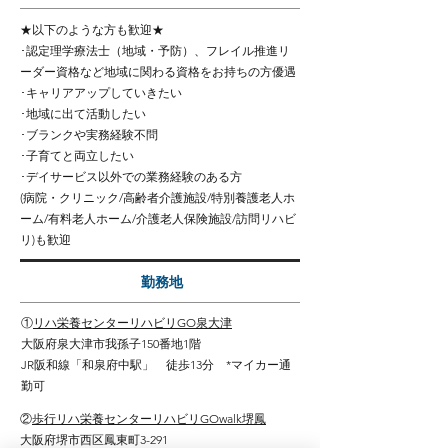
★以下のような方も歓迎★
･認定理学療法士（地域・予防）、フレイル推進リ
ーダー資格など地域に関わる資格をお持ちの方優遇
･キャリアアップしていきたい
･地域に出て活動したい
･ブランクや実務経験不問
･子育てと両立したい
･デイサービス以外での業務経験のある方
(病院・クリニック/高齢者介護施設/特別養護老人ホ
ーム/有料老人ホーム/介護老人保険施設/訪問リハビ
リ)も歓迎
勤務地
①
リハ栄養センターリハビリGO泉大津
大阪府泉大津市我孫子150番地1階
​JR阪和線「和泉府中駅」 徒歩13分 *マイカー通
勤可
②
歩行リハ栄養センターリハビリGOwalk堺鳳
大阪府堺市西区鳳東町3-291