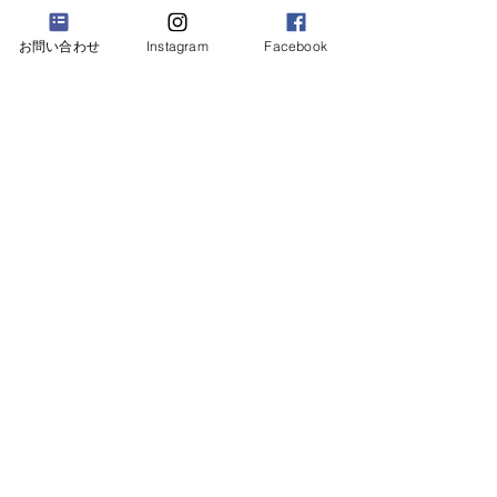
​JR阪和線「鳳駅」 徒歩4分 *マイカー通勤可
お問い合わせ
Instagram
Facebook
③R7年度堺市中区の深井近辺に新店舗計画中
*お問い合わせ可
勤務時間
①正社員：週40時間社員 / 週休2日 / 1日8時間勤務
②準社員：週35時間社員 / 週休2日 / 1日7時間勤務
・8：15〜17：15（休憩60分）
・8：30～17：30（休憩60分）
給与
【正社員】
月給 250,000円～（固定残業代5時間/月含む）
■前職での経験年数考慮あり
・5年～ 260,000円
・10年～ 270,000円
■管理者候補採用可
・年収414万～
■資格手当あり